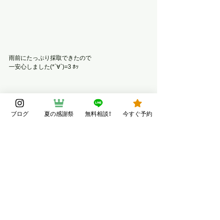
雨前にたっぷり採取できたので
一安心しました(*´∀`)=3 ﾎｯ
ブログ
夏の感謝祭
無料相談⇧
今すぐ予約
桜の蒸留イベント詳細はコチラ
桜への想い📝ブログはコチラ