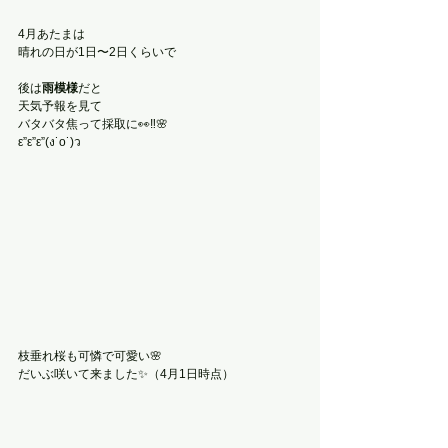
4月あたまは
晴れの日が1日〜2日くらいで
後は
雨模様
だと
天気予報を見て
バタバタ焦って採取に👀‼️🌸
ε”ε”ε”(ง˙o˙)ว
枝垂れ桜も可憐で可愛い🌸
だいぶ咲いて来ました✨（4月1日時点）