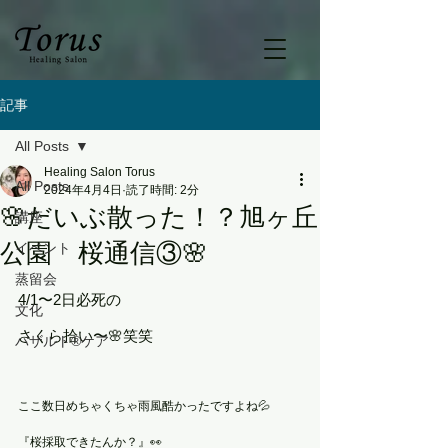
記事
All Posts
Healing Salon Torus
All Posts
2024年4月4日
読了時間: 2分
🌸だいぶ散った！？旭ヶ丘
講座
公園 桜通信③🌸
イベント
蒸留会
4/1〜2日必死の
文化
さくら拾い〜🌸笑笑
バザルト®ケア
ここ数日めちゃくちゃ雨風酷かったですよね💦
『桜採取できたんか？』👀