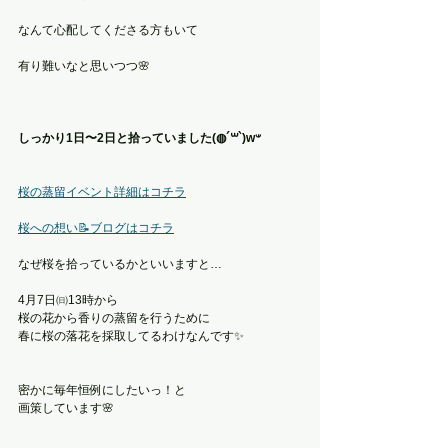
なんて心配してくださる方もいて
有り難いなと思いつつ🌸
しっかり1日〜2日と拾っていました(◍´꒳`)w‪𐤔
桜の蒸留イベント詳細はコチラ
桜への想い📝ブログはコチラ
なぜ桜を拾っているかといいますと…
4月7日㈰13時から
桜の花から香りの蒸留を行うために
春に桜の落花を採取してるわけなんです✨
密かに毎年恒例にしたいっ！と
画策しています🌸