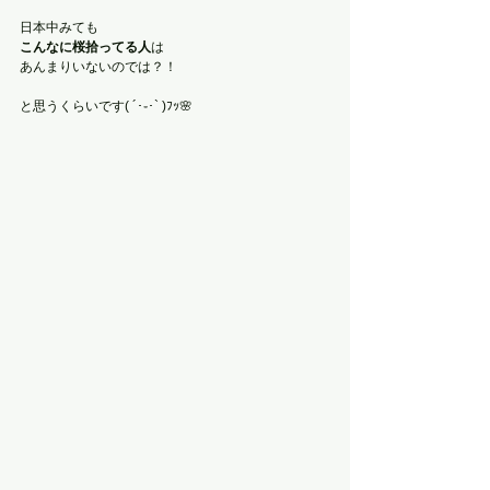
日本中みても
こんなに桜拾ってる人
は
あんまりいないのでは？！
と思うくらいです( ´･֊･` )ﾌｯ🌸