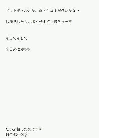
ペットボトルとか、食べたゴミが多いかな〜
お花見したら、ポイせず持ち帰ろう〜💚
そしてそして
今日の収穫✨✨
だいぶ拾ったのです🌸
ꉂꉂ(*>ᗜ<)੭ु⁾⁾