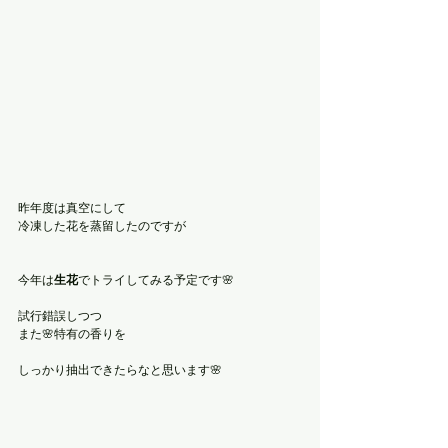
昨年度は真空にして
冷凍した花を蒸留したのですが
今年は
生花
でトライしてみる予定です🌸
試行錯誤しつつ
また🌸特有の香りを
しっかり抽出できたらなと思います🌸