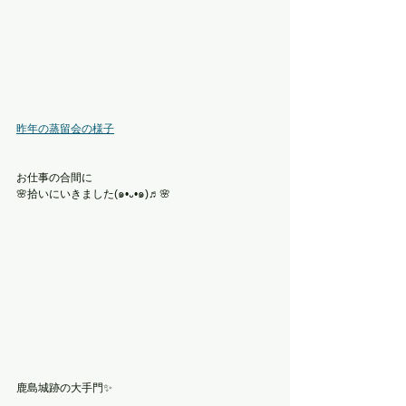
昨年の蒸留会の様子
お仕事の合間に
🌸拾いにいきました(๑•᎑•๑)♬🌸
鹿島城跡の大手門✨