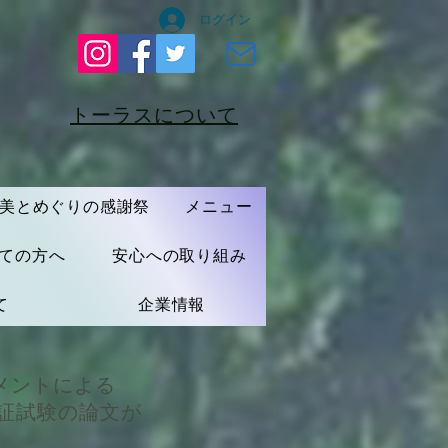
ログイン
​トーラスについて
​オンライン予約
美とめぐりの感謝祭
メニュー
ての方へ
安心への取り組み
て
企業情報
メントによる
証試験の論文が