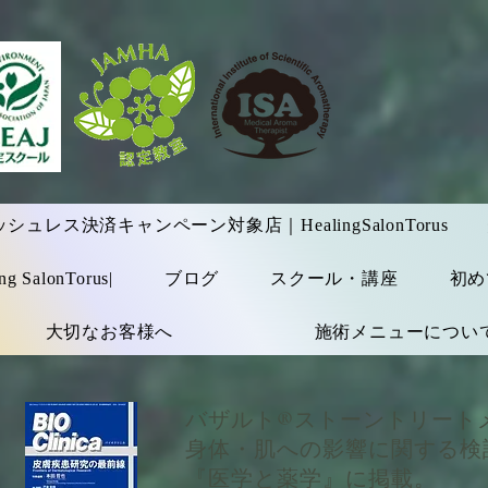
ュレス決済キャンペーン対象店｜HealingSalonTorus
alonTorus|
ブログ
スクール・講座
初め
大切なお客様へ
施術メニューについ
バザルト®ストーントリート
身体・肌への影響に関する検
『医学と薬学』に掲載。