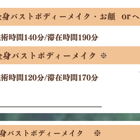
​──────────