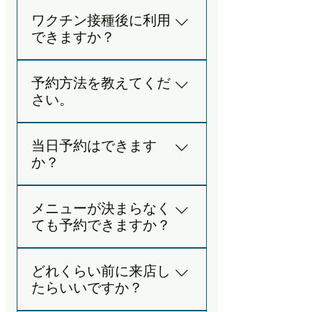
増加する場合があります。 体調
メディア掲載実績】 子どもの頃
A. そのままお越しください。 フ
い合わせください。 男性料金は
ださい。
が辛い時は無理せずお休みくだ
ワクチン接種後に利用
からアトピー性皮膚炎に悩む40
ェイシャルケアをご希望の場合
全コース表記価格に＋1,000円
さい。
できますか？
代女性。 ステロイドを何種類試
は クレンジングからご案内しま
のご追加を頂いており、 女性の
しても合わず、 鏡を見ることも
す。 軽めのメイクでお越しいた
お客様とご料金が異なります
A. 接種当日〜1週間以内で副反
辛い状態でご来店。 月1〜2回・
だくと、 その分施術時間をしっ
旨、ご了承ください。
予約方法を教えてくだ
応がある方はご予約をお受けで
4ヶ月継続ケアで肌状態が安
かりお取りできます。 また日焼
さい。
きません。 症状がない場合はご
定。 「赤い肌で周りから心配さ
け止め、下地、パウダーなどご
利用いただけますが、 体調が辛
れていたのに、 手触りがよく滑
用意しておりますが、 お帰りの
A. 以下のご予約方法がございま
い時はお身体を優先してお過ご
らかな肌になって 毎日鏡を見る
際にメイクご希望のお客様は、
当日予約はできます
す。 ①予約サイトから24時間受
しください。
のが楽しくなった」 →
ご自身のメイク道具をお持ちく
か？
付（承認制）。 希望日が確定メ
DreamNews・宮崎日日新聞等
ださい。
ールで通知されご予約確定とな
に掲載（2026年5月）
A. 完全予約制のため当日予約は
ります。 ②LINE公式チャット
───────────────── ご不
メニューが決まらなく
承っていません。 サロン・お買
空き状況はLINE公式チャットで
安がありましたら お気軽に
ても予約できますか？
い物は前日21時まで、 講座・ワ
もご確認いただけます。 また
LINEにてご相談ください。
ークショップは1週間前21時ま
LINE公式チャットより、お名
A. 大丈夫です！約7～8割のお客
でにご予約ください。 営業時間
前、ご希望の候補日3日ほど ご
どれくらい前に来店し
様が 当日のカウンセリングでメ
は10〜18時、不定休です。
提示頂きましたらご予約可能日
たらいいですか？
ニューを決めています。 施術希
をご案内致します。 ③施術中は
望時間・お体かお顔か程度だけ