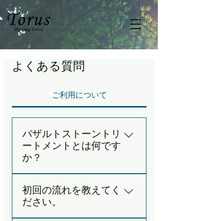
よくある質問
ご利用について
バザルトストーントリ
ートメントとは何です
か？
A. バザルトとは地球上で最も多
初回の流れを教えてく
い火山岩「玄武岩」のこと。温
ださい。
めた玄武岩とオイルを使うアメ
リカ発祥の自然療法です。遠赤