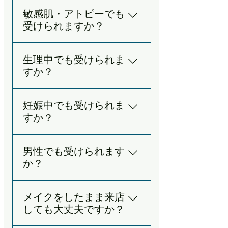
A. より効果的なケアをご提供す
外線の温熱効果でハンドトリー
敏感肌・アトピーでも
るため、 初回はカウンセリング
トメントの3〜5倍の効果といわ
受けられますか？
に施術時間とは 別に30〜40分
れ、揉み返しがなく肌が弱い方
ほどいただいています。 お帰り
でも安心。当サロンはエビデン
A. 当店で使用している化粧品や
後のご予定には余裕を持って頂
ス取得・医学論文掲載技術と同
生理中でも受けられま
オイルは、 ニキビやアトピー性
けたら と思います。
等以上の施術を提供できる、バ
すか？
皮膚炎・乾癬の方でも安心して
ザルト®マイスター在籍サロン
ご利用頂けます。 バザルトスト
です。
A. 生理中でもご利用いただけま
ーンの施術そのものも、 お肌に
妊娠中でも受けられま
す。婦人科医推奨のバザルトス
負担がかかりませんので 安心し
すか？
トーントリートメントは、生理
てお受けいただけます。 肌質に
トラブルや婦人科系のケアにも
合わせてオイルをブレンドし、
A. 妊娠16週以降の安定期〜臨月
おすすめです。 生理前は生理
精油不使用・パッチテストも対
男性でも受けられます
まで対応しています。 婦人科医
痛・PMS緩和に、 生理後は痩
応可能です。 ご不安はLINEで
か？
推奨バザルト®ストーントリー
身・バストアップ・肌ケア効果
お気軽にご相談ください。​ 敏感
トメントをご提供しています。
がより高まります。 排卵トラブ
肌・ニキビ・アトピー・乾癬の
​​現在、男性のお客様は ご夫婦・
産後ケアは産後1ヶ月から。 横
ル・生理不順の方からも嬉しい
方でも安心してお受け頂けま
メイクをしたまま来店
カップルでのご来店、 またはご
向きの姿勢で身体への負担を最
ご報告をいただいています。 ※
す。 ─────────────────
しても大丈夫ですか？
紹介の方のみ承っております。
小限にした施術を行います。 必
血液循環が高まるため経血量が
【アトピー性皮膚炎の改善症例
詳しくはLINEにてお気軽にお問
ず担当医とご相談の上ご利用く