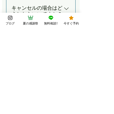
すぐにご対応できない場合があ
A. 初めての方はご予約時間の
事前にお知らせいただければOK
りますので、 メッセージをいた
キャンセルの場合はど
5〜10分前にお越しいただく
です。
だければ2日以内に折り返し致
うしたらいいですか？
と、 カウンセリングやお着替え
します。 ④ご来店時のご予約
をゆっくりご案内できます。 遅
ブログ
夏の感謝祭
無料相談⇧
今すぐ予約
ご来店時にお客様に合わせた定
A. 予約日3日前の営業時間内
れそうな場合はご連絡いただけ
期ケアのご案内をさせて頂いて
（平日21:00迄、土日祝18:00
駐車場はありますか？
れば 調整しますのでご安心くだ
います。
迄）に ご連絡をお願い致しま
さい。 ※15分以上の遅刻の場合
す。 それ以降はサロン規定に合
A. 徒歩3分圏内に無料駐車場を
はトリートメントをお受けでき
支払い方法は何があり
わせ キャンセル料金を頂いてお
ご用意しております。くわしく
ないことがあります。
ますか？
ります。 ご連絡方法はお電話・
はこちらをご確認ください。
インスタ・LINEチャットにてお
A. 以下の方法がご利用いただけ
願い致します。 複数回キャンセ
ます。 現金／クレジットカード
ルや変更の場合は 今後のご予約
（Visa・MasterCard・JCB・
をお断りさせて頂きます。 詳細
Diners Clubなど）／各種電子マ
はホームページ【大切なお客様
ネー（PayPay・楽天ペイ・D払
へ】をご覧ください。
い・au PAY）／交通系
IC（Suica・PASMOなど）
Healing Salon Torus
​TOP