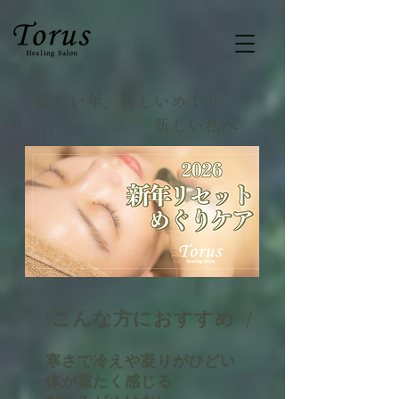
新しい年、新しいめぐり
​ 新しい私へ
\こんな方におすすめ /​
・寒さで冷えや凝りがひどい
・体が重たく感じる