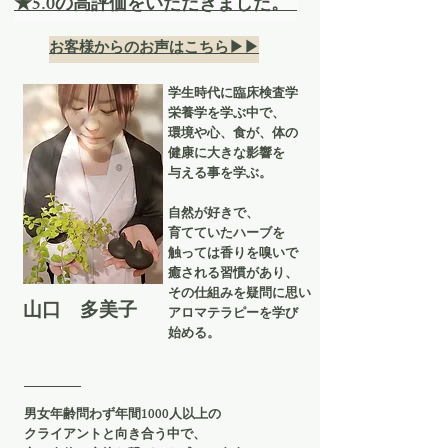
★5.0の高評価をいただきました。
お客様からのお声はこちら▶▶
​学生時代に臨床検査学
栄養学を学ぶ中で、
環境や心、食が、体の
健康に大きな影響を
与える事を学ぶ。
自然が好きで、
育てていたハーブを
触っては香りを嗅いで
癒される習慣があり、
その仕組みを疑問に思い
​山口 多美子
アロマテラピーを学び
始める。
男女年齢問わず年間1000人以上の
クライアントと向き合う中で、