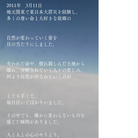
2011年 3月11日
地元関東で東日本大震災を経験し、
多くの尊い命と大好きな故郷の
自然が変わっていく姿を
目の当たりにしました。
失われた命や、慣れ親しんだ土地から
離れ、分断されていく人々の悲しみ、
何より自然が汚されていくのが
とても辛くて、
毎日泣いてばかりいました。
その中でも、確かに変わらないものを
感じた瞬間がありました。
人と人との心のやりとり。