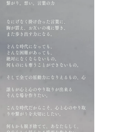
繋がり。想い。言葉の力
なにげなく掛け合った言葉に、
胸が震え、お互いの魂に響き、
また歩き出す力になる。
どんな時代になっても、
どんな困難があっても、
絶対になくならないもの。
何ものにも奪うことができないもの。
そして全ての原動力になりえるもの、心
誰もが心と心のやり取りが出来る
そんな場を作りたい。
こんな時代だからこそ、心と心のやり取
りや繋がりを大切にしたい。​
何もかも脱ぎ捨てて、あなたらしく、