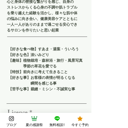
心と身体の密接な繋がりを感じ、自身の
ストレスからくる心身の不調や肌トラブル
を乗り越えた経験を活かし、様々な肌や体
の悩みに向き合い、健康美容ケアとともに
一人一人がありのままで過ごせる安心でき
るサロンを作りたいと思い起業
​【好きな食べ物】すあま・湯葉・ういろう
【好きな色】淡いみどり
​【趣味】植物栽培・森林浴・旅行・風景写真
季節の草花を愛でる
【特技】前向きに考えて生きること​
【好きな事】お客様の表情が明るくなる
瞬間を感じる事
​【苦手な事】裁縫・ミシン・不誠実な事
Licence＊。
＊ISA 一般社団法人国際アロマテラピー
ブログ
夏の感謝祭
無料相談⇧
今すぐ予約