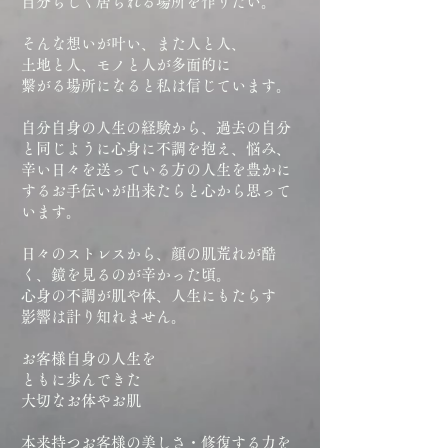
自分らしく居られる場所を作りたい。
そんな想いが叶い、また人と人、
土地と人、モノと人が多面的に
繋がる場所になると私は信じています。
自分自身の人生の経験から、過去の自分
と同じように
心身に不調を抱え、悩み、
辛い日々を送っている方の人生を豊かに
するお手伝いが出来たらと心から
思って
います。
日々のストレスから、顔の肌荒れが酷
く、鏡を見るのが辛かった頃。
心身の不調が肌や体、人生にもたらす
影響は
計り知れません。
お客様自身の人生を
ともに歩んできた
大切なお体やお肌
本来持つお客様の美しさ・修復する力を