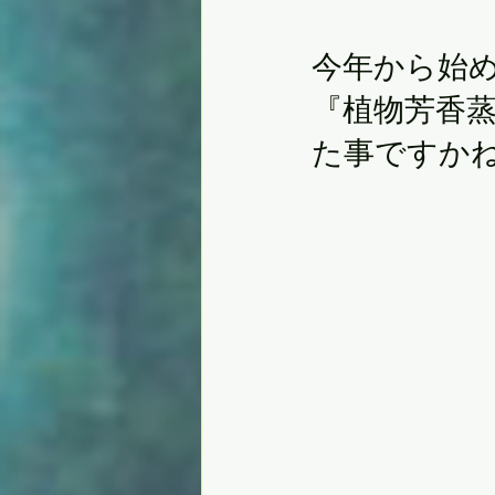
今年から始
『植物芳香
た事ですかね～