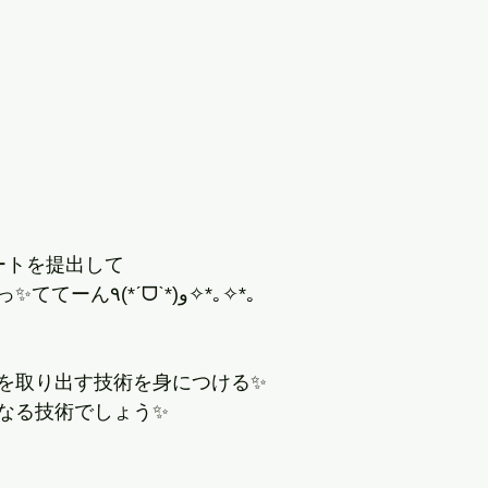
ートを提出して
お免状を頂きましたっ✨ててーん٩(*ˊᗜˋ*)و✧*｡✧*｡
を取り出す技術を身につける✨
なる技術でしょう✨