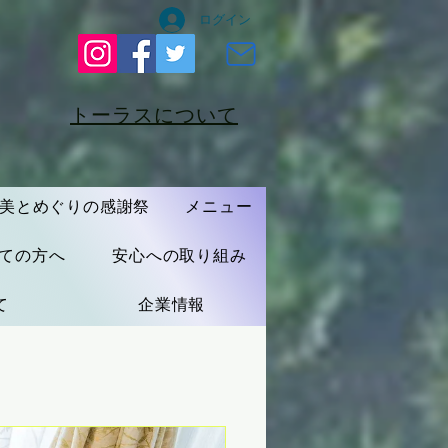
ログイン
​トーラスについて
​オンライン予約
美とめぐりの感謝祭
メニュー
ての方へ
安心への取り組み
て
企業情報