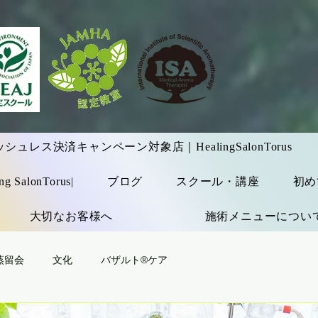
ュレス決済キャンペーン対象店｜HealingSalonTorus
alonTorus|
ブログ
スクール・講座
初め
大切なお客様へ
施術メニューについ
蒸留会
文化
バザルト®ケア