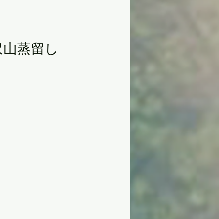
沢山蒸留し