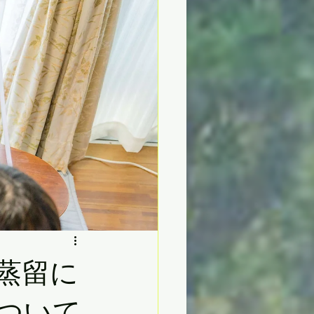
蒸留に
について