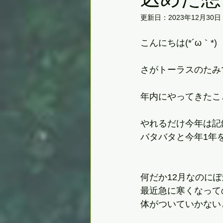
更新日：
2023年12月30日
こんにちは(*´ω｀*)
さがトーラスのたみ
年内にやってきたこ
やれるだけ今年は記
バタバタと今年1年
何だか12月なのに
最近急に寒くなって
体がついていかない