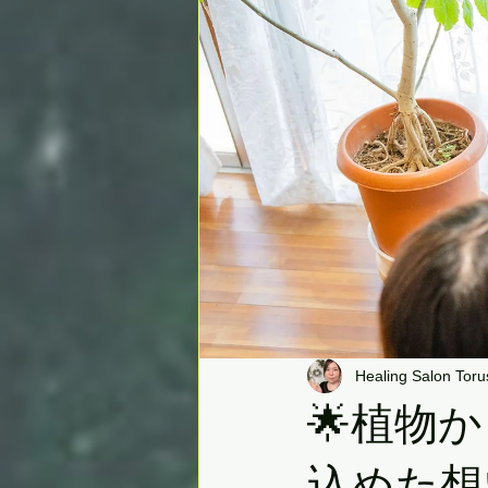
Healing Salon Toru
🌟植物
込めた想