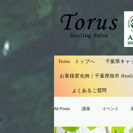
Torus トップへ
千葉県キャッシ
お客様変化例｜千葉県旭市 Healing S
よくあるご質問
All Posts
講座
イベント